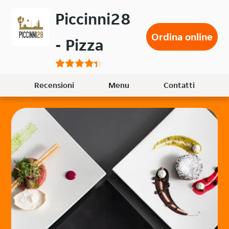
Passa
Piccinni28
al
contenuto
Ordina online
- Pizza
principale
Recensioni
Menu
Contatti